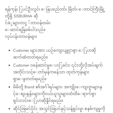
ရန်ကုန်၊ ြပင်ဦးလွင်၊ ေနြပည်ေတာ်၊ မြိတ်၊ ေတာင်ကြီးမြို့
ssories
 Fit Pants
 Locations
တို့ရှိ SISBURMA ဆို
င်ခဲွများတငွ ်တာဝန်ထမ်း
rwear
s
ေဆာင်ရန်ြဖစ်ပါသည်။
s
ery Policy
လုပ်ငန်းတာဝန်များ
cy Policy
Customer များအား ယဉ်ကျေးပျူငှာစွာ ေြပာဆို
ဆက်ဆံတတ်ရမည်။
rn & Exchange Policy
Customer ဝန်ေဆာင်မှုေပးြခင်း၊ ၎င်းတို့လိုအပ်ချက်
အတိုင်းသင့်ေတာ်မှန်ကန်ေသာ ထုတ်ကုန်များ
ရှာေဖွတတ်ရမည်။
မိမိတို့ Brand ၏အင်္ဂါရပ်များ၊ အကျိုးေကျးဇူးများနှ
င့်ေစျးနှုန်းများကိုဝယ်ယူသူများထံထိေရာက်စွာ
ရှင်းလင်းေြပာဆိုနိူင်ရမည်။
ဆိုင်အြမင်ပိုင်း အသွင်အြပင်နှင့်သန့်ရှင်းမှု၊ စနစ်ကျမှုကို