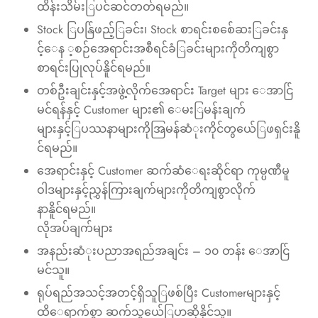
ထိန်းသိမ်းြပင်ဆင်တတ်ရမည်။
Stock ြပန်ြဖည့်ြခင်း၊ Stock စာရင်းစစ်ေဆးြခင်းနှ
င့်ေန ့စဉ်အေရာင်းအစီရင်ခံြခင်းများကိုတိကျစွာ
စာရင်းပြုလုပ်နိူင်ရမည်။
တစ်ဦးချင်းနှင့်အဖွဲ့လိုက်အေရာင်း Target များ ေအာင်ြ
မင်ရန်နှင့် Customer များ၏ ေမးြမန်းချက်
များနှင့်ြပဿနာများကိုအြမန်ဆံုးကိုင်တွယ်ေြဖရှင်းနိူ
င်ရမည်။
အေရာင်းနှင့် Customer ဆက်ဆံေရးဆိုင်ရာ ကုမ္ပဏီမူ
ဝါဒများနှင့်ညွှန်ကြားချက်များကိုတိကျစွာလိုက်
နာနိူင်ရမည်။
လိုအပ်ချက်များ
အနည်းဆံုးပညာအရည်အချင်း – ၁၀ တန်း ေအာင်ြ
မင်သူ။
ရုပ်ရည်အသင့်အတင့်ရှိသူြဖစ်ပြီး Customerများနှင့်
ထိေရာက်စွာ ဆက်သွယ်ေြပာဆိုနိုင်သူ။