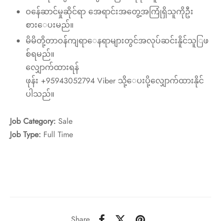
ဝန်ေဆာင်မှုဆိုင်ရာ အေရာင်းအတွေ့အကြုံရှိသူကိုဦး
စားေပးမည်။
မိမိတို့တာဝန်ကျရာေနရာများတွင်အလုပ်ဆင်းနိူင်သူြဖ
စ်ရမည်။
လျှောက်ထားရန်
ဖုန်း +95943052794 Viber သို့ေပးပို့လျှောက်ထားနိုင်
ပါသည်။
Job Category:
Sale
Job Type:
Full Time
Share